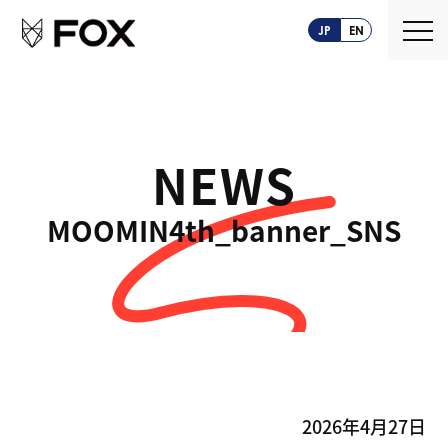
JP
EN
NEWS
About us
MOOMIN4th_banner_SNS
FOXとは
Service
創業ストーリー
CASEPLAY
Company
FOXの歩み
BIZ FOX
News
海外メーカー支援
2026年4月27日
Recruit
サプライヤ