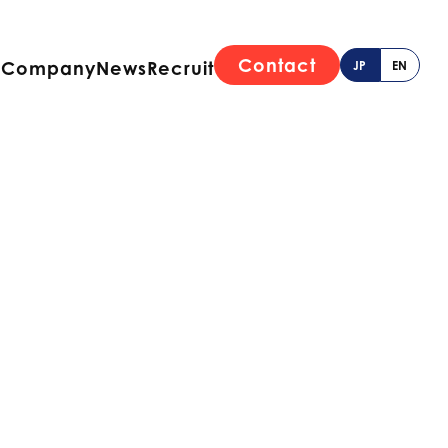
Contact
e
Company
News
Recruit
JP
EN