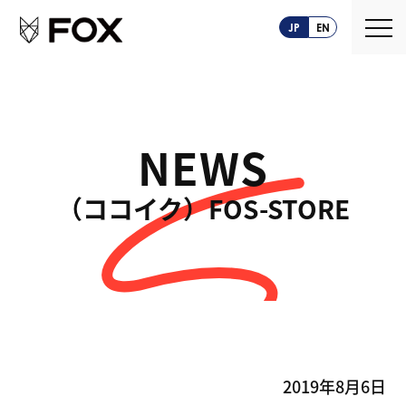
JP
EN
NEWS
About us
（ココイク）FOS-STORE
FOXとは
Service
創業ストーリー
CASEPLAY
Company
FOXの歩み
BIZ FOX
News
海外メーカー支援
Recruit
2019年8月6日
サプライヤ