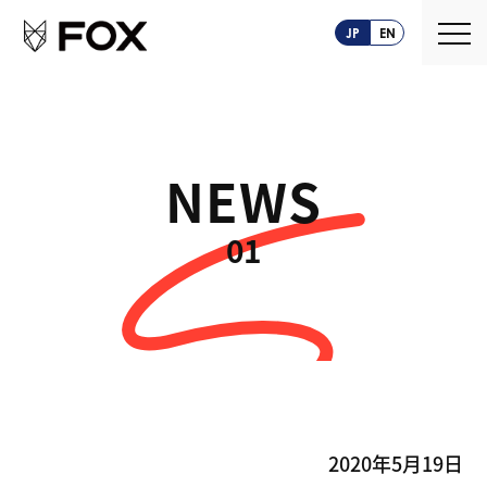
JP
EN
NEWS
About us
01
FOXとは
Service
創業ストーリー
CASEPLAY
Company
FOXの歩み
BIZ FOX
News
海外メーカー支援
Recruit
2020年5月19日
サプライヤ