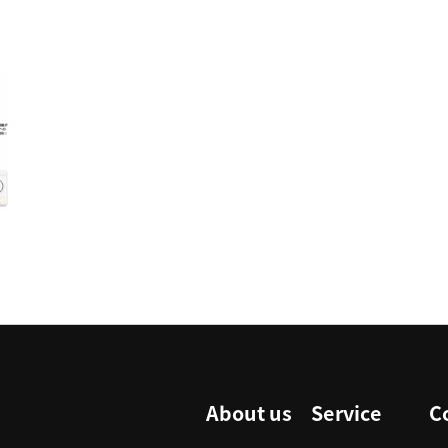
About us
Service
C