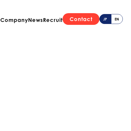
Contact
e
Company
News
Recruit
JP
EN