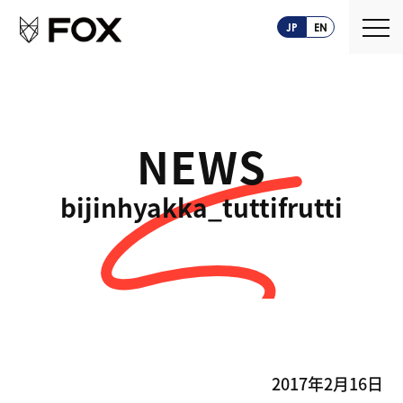
JP
EN
NEWS
About us
bijinhyakka_tuttifrutti
FOXとは
Service
創業ストーリー
CASEPLAY
Company
FOXの歩み
BIZ FOX
News
海外メーカー支援
2017年2月16日
Recruit
サプライヤ