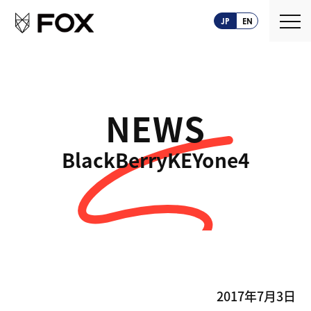
JP
EN
NEWS
About us
BlackBerryKEYone4
FOXとは
Service
創業ストーリー
CASEPLAY
Company
FOXの歩み
BIZ FOX
News
海外メーカー支援
Recruit
2017年7月3日
サプライヤ