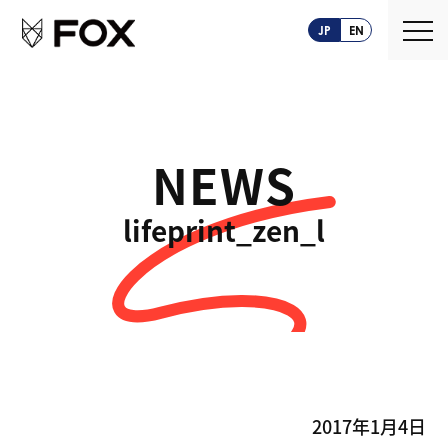
JP
EN
NEWS
About us
lifeprint_zen_l
FOXとは
Service
創業ストーリー
CASEPLAY
Company
FOXの歩み
BIZ FOX
News
海外メーカー支援
Recruit
2017年1月4日
サプライヤ