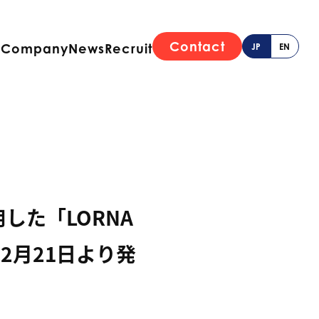
Contact
e
Company
News
Recruit
JP
EN
した「LORNA
を2月21日より発