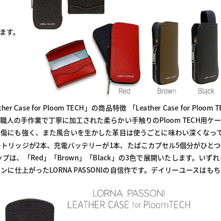
れます。
er Case for Ploom TECH」の商品特徴 「Leather Case for P
職人の手作業で丁寧に加工された柔らかい手触りのPloom TECH用ケ
傷にも強く、また風合いを生かした革目は使うごとに味わい深くなっていく
ECH」はカートリッジが2本、充電バッテリーが1本、たばこカプセル5個分が
プは、「Red」「Brown」「Black」の3色で展開いたします。い
に仕上がったLORNA PASSONIの自信作です。デイリーユースは