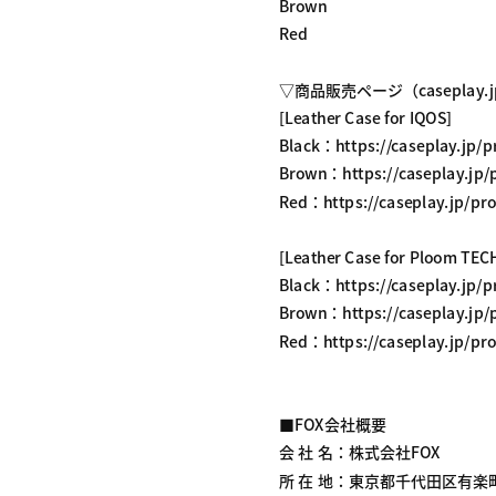
Brown
Red
▽商品販売ページ（caseplay.
[Leather Case for IQOS]
Black：https://caseplay.jp/p
Brown：https://caseplay.jp/p
Red：https://caseplay.jp/pro
[Leather Case for Ploom TEC
Black：https://caseplay.jp/p
Brown：https://caseplay.jp/p
Red：https://caseplay.jp/pro
■FOX会社概要
会 社 名：株式会社FOX
所 在 地：東京都千代田区有楽町2