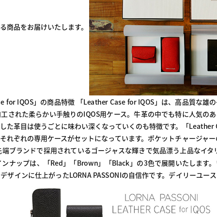
ける商品をお届けいたします。
ase for IQOS」の商品特徴 「Leather Case for IQOS」は、
工された柔らかい手触りのIQOS用ケース。牛革の中でも特に人気の
目は使うごとに味わい深くなっていくのも特徴です。「Leather Case 
それぞれの専用ケースがセットになっています。ポケットチャージャーのケー
最先端ブランドで採用されているゴージャスな輝きで気品漂う上品なイタリア
ンナップは、「Red」「Brown」「Black」の3色で展開いたしま
ザインに仕上がったLORNA PASSONIの自信作です。デイリーユ