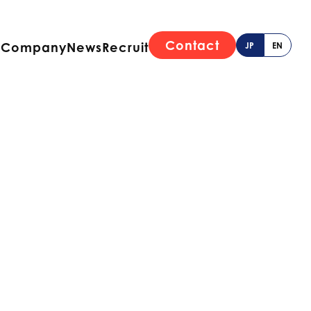
Contact
e
Company
News
Recruit
JP
EN