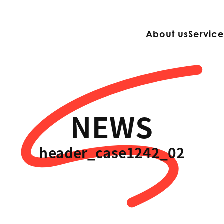
About us
Servic
NEWS
header_case1242_02