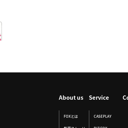
About us
Service
C
FOXとは
CASEPLAY