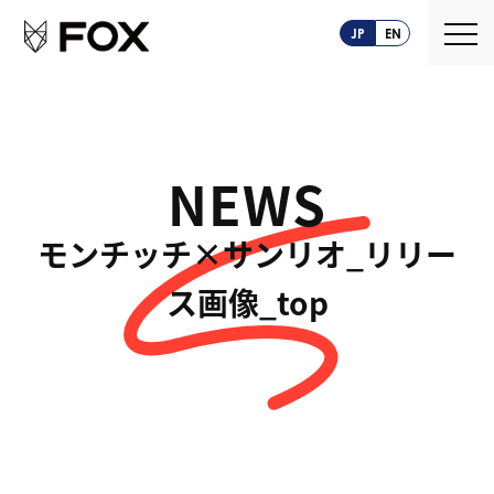
JP
EN
NEWS
About us
モンチッチ×サンリオ_リリー
FOXとは
Service
ス画像_top
創業ストーリー
CASEPLAY
Company
FOXの歩み
BIZ FOX
News
海外メーカー支援
Recruit
サプライヤ