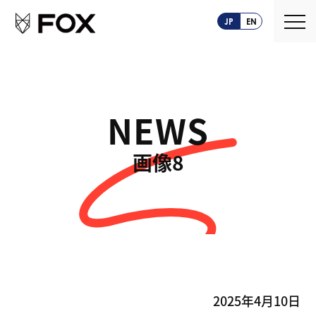
JP
EN
NEWS
About us
画像8
FOXとは
Service
創業ストーリー
CASEPLAY
Company
FOXの歩み
BIZ FOX
News
海外メーカー支援
Recruit
2025年4月10日
サプライヤ