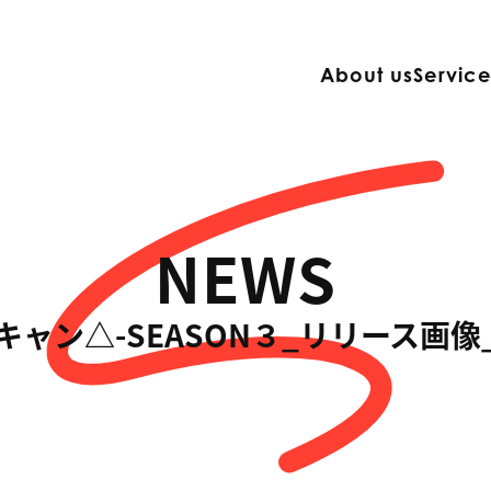
About us
Servic
NEWS
キャン△-SEASON３_リリース画像_