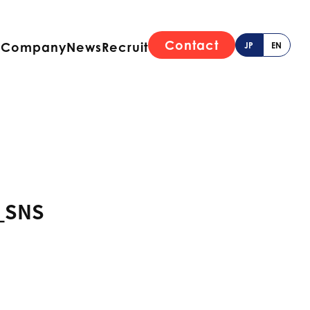
Contact
e
Company
News
Recruit
JP
EN
SNS