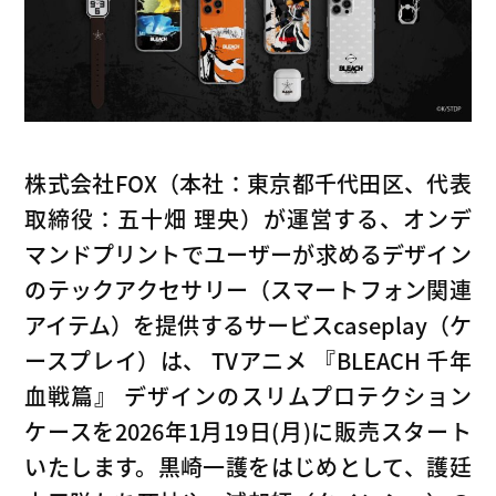
創業ストーリー
CASEPLAY
Company
FOXの歩み
BIZ FOX
News
海外メーカー支援
Recruit
株式会社FOX（本社：東京都千代田区、代表
サプライヤ
取締役：五十畑 理央）が運営する、オンデ
マンドプリントでユーザーが求めるデザイン
のテックアクセサリー（スマートフォン関連
アイテム）を提供するサービスcaseplay（ケ
ースプレイ）は、 TVアニメ 『BLEACH 千年
血戦篇』 デザインのスリムプロテクション
ケースを2026年1月19日(月)に販売スタート
いたします。黒崎一護をはじめとして、護廷