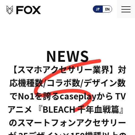
JP
EN
NEWS
【スマホアクセサリー業界】対
応機種数/コラボ数/デザイン数
でNo1を誇るcaseplayから TV
アニメ 『BLEACH 千年血戦篇』
のスマートフォンアクセサリー