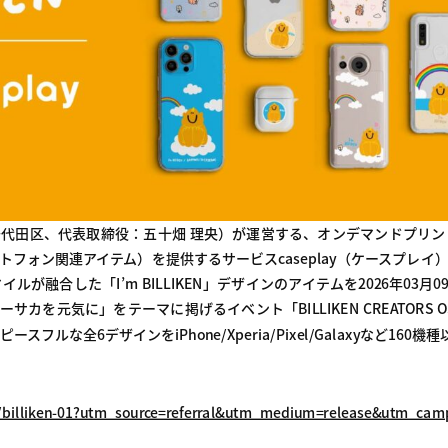
千代田区、代表取締役：五十畑 理央）が運営する、オンデマンドプリ
トフォン関連アイテム）を提供するサービスcaseplay（ケースプレイ
が融合した「I’m BILLIKEN」デザインのアイテムを2026年03月
カを元気に」をテーマに掲げるイベント「BILLIKEN CREATORS OS
フルな全6デザインをiPhone/Xperia/Pixel/Galaxyなど160機
s/billiken-01?utm_source=referral&utm_medium=release&utm_camp