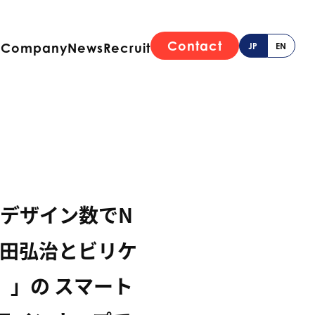
Contact
e
Company
News
Recruit
JP
EN
/デザイン数でN
 豊田弘治とビリケ
ン）」の スマート