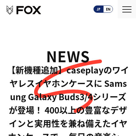
JP
EN
NEWS
【新機種追加】caseplayのワイ
ヤレスイヤホンケースに Sams
ung Galaxy Buds3/4シリーズ
が登場！ 400以上の豊富なデザ
インと実用性を兼ね備えたイヤ
About us