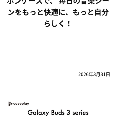
ホンケースで、 毎日の音楽シー
ンをもっと快適に、もっと自分
FOXとは
Service
らしく！
創業ストーリー
CASEPLAY
Company
FOXの歩み
BIZ FOX
News
海外メーカー支援
Recruit
サプライヤ
2026年3月31日