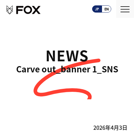
JP
EN
NEWS
About us
Carve out_banner 1_SNS
FOXとは
Service
創業ストーリー
CASEPLAY
Company
FOXの歩み
BIZ FOX
News
海外メーカー支援
2026年4月3日
Recruit
サプライヤ