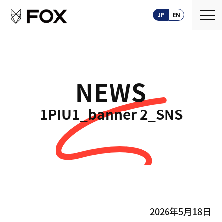
JP
EN
NEWS
About us
1PIU1_banner 2_SNS
FOXとは
Service
創業ストーリー
CASEPLAY
Company
FOXの歩み
BIZ FOX
News
海外メーカー支援
2026年5月18日
Recruit
サプライヤ