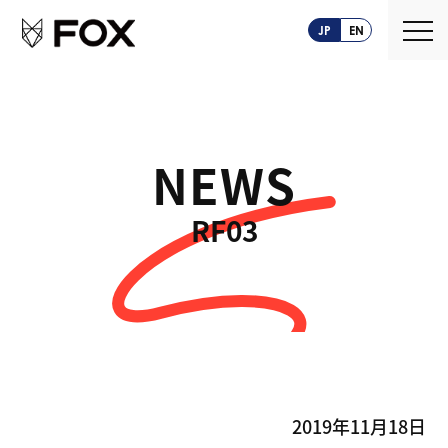
JP
EN
NEWS
About us
RF03
FOXとは
Service
創業ストーリー
CASEPLAY
Company
FOXの歩み
BIZ FOX
News
海外メーカー支援
Recruit
2019年11月18日
サプライヤ