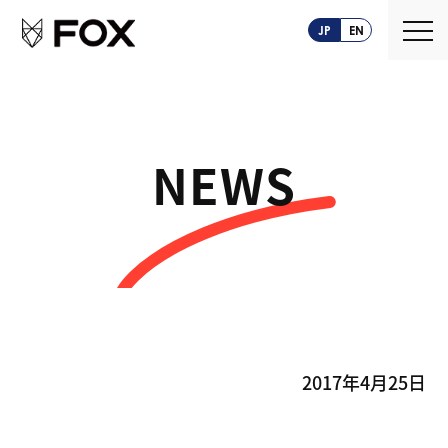
JP
EN
NEWS
About us
FOXとは
Service
創業ストーリー
CASEPLAY
Company
FOXの歩み
BIZ FOX
News
2017年4月25日
海外メーカー支援
Recruit
サプライヤ